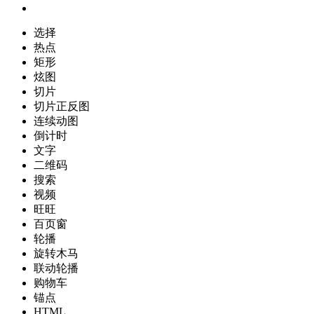
选择
热点
矩形
炫图
切片
切片正反图
连续动图
倒计时
文字
二维码
搜索
视频
旺旺
百页窗
轮播
旋转木马
联动轮播
购物车
锚点
HTML